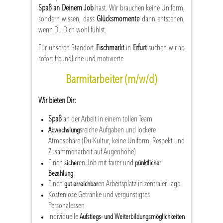
Spaß an Deinem Job
hast. Wir brauchen keine Uniform,
sondern wissen, dass
Glücksmomente
dann entstehen,
wenn Du Dich wohl fühlst.
Für unseren Standort
Fischmarkt
in
Erfurt
suchen wir ab
sofort freundliche und motivierte
Barmitarbeiter (m/w/d)
Wir bieten Dir:
Spaß
an der Arbeit in einem tollen Team
sreiche Aufgaben und lockere
Abwechslung
Atmosphäre (Du-Kultur, keine Uniform, Respekt und
Zusammenarbeit auf Augenhöhe)
Einen
en Job mit fairer und
r
sicher
pünktliche
Bezahlung
Einen
en Arbeitsplatz in zentraler Lage
gut erreichbar
Kostenlose Getränke und vergünstigtes
Personalessen
Individuelle
Aufstiegs- und Weiterbildungsmöglichkeiten