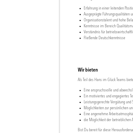
Erfahrung in einer leitenden Posit
Ausgeprägte Führungsqualitäten u
Organisationstalent und hohe Bela
Kenntnisse im Bereich Qualitäts
Verständnis für betriebswirtscha
Fließende Deutschkenntnisse
Wir bieten
Als Teil des Hans im Glück Teams biete
Eine anspruchsvolle und abwechsl
Ein motiviertes und engagiertes 
Leistungsgerechte Vergütung und S
Möglichkeiten zur persönlichen un
Eine angenehme Arbeitsatmosphä
die Möglichkeit der betrieblichen
Bist Du bereit für diese Herausforder