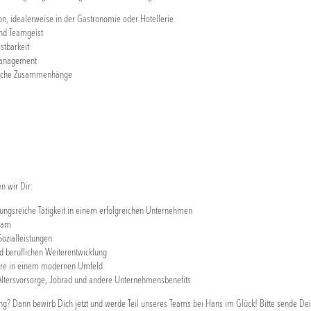
ion, idealerweise in der Gastronomie oder Hotellerie
nd Teamgeist
stbarkeit
management
ftliche Zusammenhänge
n wir Dir:
ungsreiche Tätigkeit in einem erfolgreichen Unternehmen
Team
ozialleistungen
d beruflichen Weiterentwicklung
re in einem modernen Umfeld
 Altersvorsorge, Jobrad und andere Unternehmensbenefits
ung? Dann bewirb Dich jetzt und werde Teil unseres Teams bei Hans im Glück! Bitte sende Dei