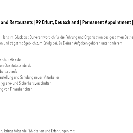
and Restaurants | 99 Erfurt, Deutschland | Permanent Appointment | F
ei Hans im Glück bist Du verantwortlich für die Führung und Organisation des gesamten Betr
n und trägst maßgeblich zum Erfolg bei. Zu Deinen Aufgaben gehören unter anderem:
s
lichen Abläufe
von Qualitätsstandards
beitsabläufen
nstellung und Schulung neuer Mitarbeiter
ygiene- und Sicherheitsvorschriften
ung von Finanzberichten
ein, bringe folgende Fähigkeiten und Erfahrungen mit: