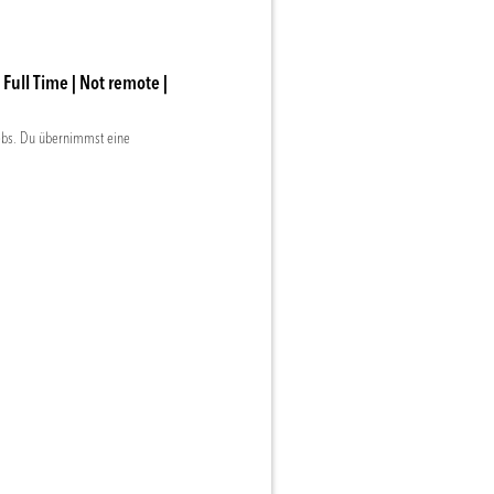
ull Time | Not remote |
iebs. Du übernimmst eine