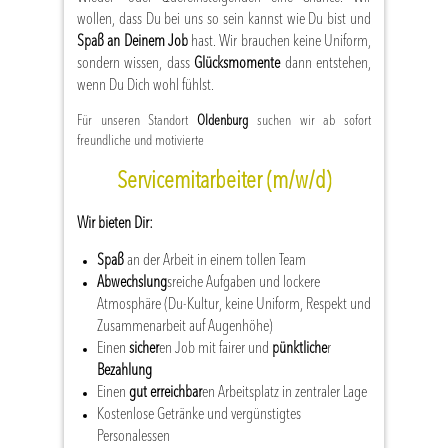
wollen, dass Du bei uns so sein kannst wie Du bist und
Spaß an Deinem Job
hast. Wir brauchen keine Uniform,
sondern wissen, dass
Glücksmomente
dann entstehen,
wenn Du Dich wohl fühlst.
Für unseren Standort
Oldenburg
suchen wir ab sofort
freundliche und motivierte
Servicemitarbeiter (m/w/d)
Wir bieten Dir:
Spaß
an der Arbeit in einem tollen Team
Abwechslung
sreiche Aufgaben und lockere
Atmosphäre (Du-Kultur, keine Uniform, Respekt und
Zusammenarbeit auf Augenhöhe)
Einen
sicher
en Job mit fairer und
pünktliche
r
Bezahlung
Einen
gut erreichbar
en Arbeitsplatz in zentraler Lage
Kostenlose Getränke und vergünstigtes
Personalessen